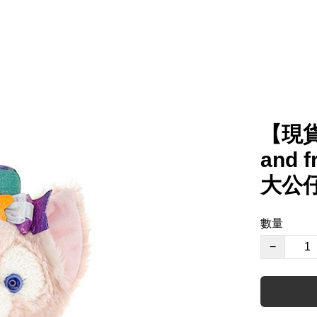
【現貨
and f
大公
數量
−