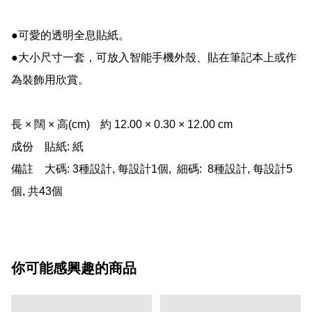
●可愛的透明全息貼紙。 

●大小尺寸一套，可放入智能手機外殼、貼在筆記本上或作
為裝飾用欣賞。

長 × 闊 × 高(cm)	約 12.00 × 0.30 × 12.00 cm

成份	貼紙: 紙

備註	大碼: 3種設計, 每設計1個,  細碼:  8種設計, 每設計5
個, 共43個
你可能感興趣的商品