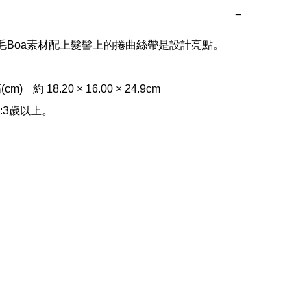
−
毛Boa素材配上髮髻上的捲曲絲帶是設計亮點。

00 × 24.9cm
