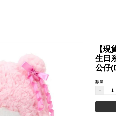
【現貨】
生日系
公仔(D
數量
−