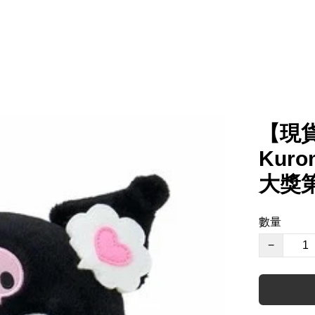
【現貨】
Kuro
大獎第
數量
−