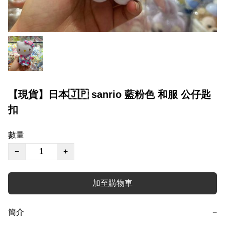
【現貨】日本🇯🇵 sanrio 藍粉色 和服 公仔匙
扣
數量
−
+
加至購物車
簡介
−