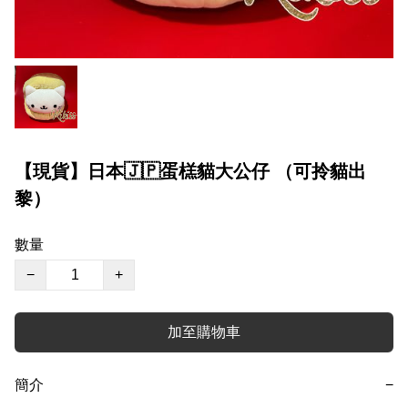
【現貨】日本🇯🇵蛋榚貓大公仔 （可拎貓出
黎）
數量
−
+
加至購物車
簡介
−