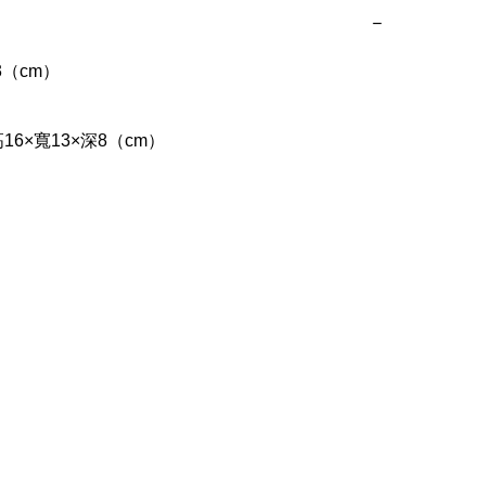
−
（cm）
