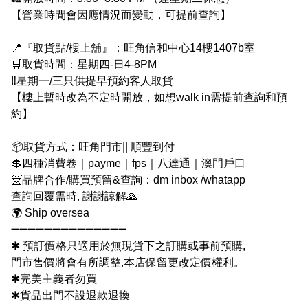
【營業時間會因應情況而變動，可提前查詢】
📍『取貨點/樓上舖』：旺角信和中心14樓1407b室
🛒取貨時間：星期四-日4-8PM
‼️星期一/三只供提早預約客人取貨
【樓上暫時改為不定時開放，如想walk in需提前查詢和預
約】
📦取貨方式：旺角門市|| 順豐到付
💲四種消費卷｜payme｜fps｜八達通｜澳門戶口
📨品牌合作/購買預留&查詢：dm inbox /whatapp
查詢回覆需時, 謝謝諒解🙏
🌍 Ship oversea
➖➖➖➖➖➖➖➖➖➖➖➖➖➖
✱ 預訂價格只適用於無現貨下之訂購或事前預購,
門市售價將會有所調整,本店保留更改定價權利。
✱完美主義者勿買
✱貨品出門不設退款退換