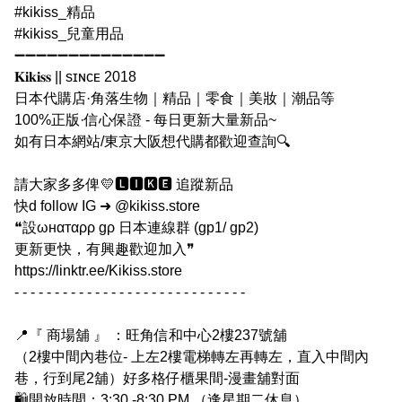
#kikiss_精品
#kikiss_兒童用品
➖➖➖➖➖➖➖➖➖➖➖➖➖➖
𝐊𝐢𝐤𝐢𝐬𝐬 || sɪɴᴄᴇ 2018
日本代購店·角落生物｜精品｜零食｜美妝｜潮品等
100%正版·信心保證 - 每日更新大量新品~
如有日本網站/東京大阪想代購都歡迎查詢🔍
請大家多多俾💛🅻🅸🅺🅴 追蹤新品
快d follow IG ➜ @kikiss.store
❝設ωнαтαρρ gρ 日本連線群 (gp1/ gp2)
更新更快，有興趣歡迎加入❞
https://linktr.ee/Kikiss.store
- - - - - - - - - - - - - - - - - - - - - - - - - - - - -
📍『 商場舖 』 ：旺角信和中心2樓237號舖
（2樓中間內巷位- 上左2樓電梯轉左再轉左，直入中間內
巷，行到尾2舖）好多格仔櫃果間-漫畫舖對面
🛍開放時間：3:30 -8:30 PM （逢星期二休息）