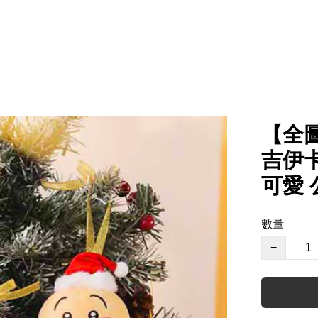
【全圖
吉伊卡
可愛
數量
−