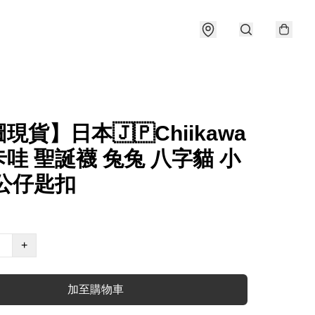
現貨】日本🇯🇵Chiikawa
哇 聖誕襪 兔兔 八字貓 小
 公仔匙扣
+
加至購物車