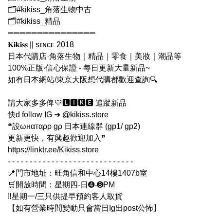
🗂#kikiss_角落生物中古
🗂#kikiss_精品
➖➖➖➖➖➖➖➖➖➖➖➖➖➖➖
𝐊𝐢𝐤𝐢𝐬𝐬 || sɪɴᴄᴇ 2018
日本代購店·角落生物｜精品｜零食｜美妝｜潮品等
100%正版·信心保證 - 每日更新大量新品~
如有日本網站/東京大阪想代購都歡迎查詢🔍
請大家多多俾💛🅻🅸🅺🅴 追蹤新品
快d follow IG ➜ @kikiss.store
❝設ωнαтαρρ gρ 日本連線群 (gp1/ gp2)
更新更快，有興趣歡迎加入❞
https://linktr.ee/Kikiss.store
- - - - - - - - - - - - - - - - - - - - - - - - - - - - -
📍門市地址：旺角信和中心14樓1407b室
🛒開放時間：星期四-日➍-➑PM
‼️星期一/三只供提早預約客人取貨
【如有營業時間變動只會當日Ig出post公怖】