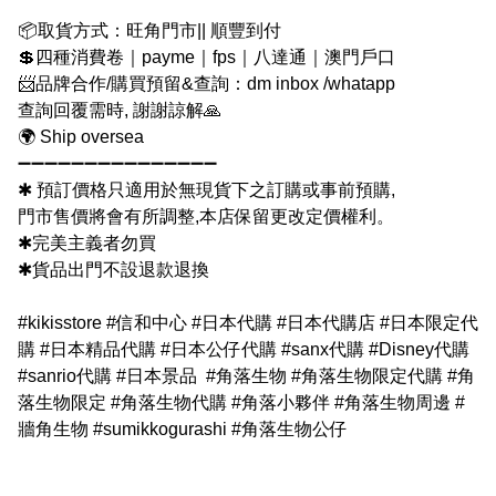
📦取貨方式：旺角門市|| 順豐到付
💲四種消費卷｜payme｜fps｜八達通｜澳門戶口
📨品牌合作/購買預留&查詢：dm inbox /whatapp
查詢回覆需時, 謝謝諒解🙏
🌍 Ship oversea
➖➖➖➖➖➖➖➖➖➖➖➖➖➖➖
✱ 預訂價格只適用於無現貨下之訂購或事前預購,
門市售價將會有所調整,本店保留更改定價權利。
✱完美主義者勿買
✱貨品出門不設退款退換
#kikisstore #信和中心 #日本代購 #日本代購店 #日本限定代
購 #日本精品代購 #日本公仔代購 #sanx代購 #Disney代購
#sanrio代購 #日本景品 #角落生物 #角落生物限定代購 #角
落生物限定 #角落生物代購 #角落小夥伴 #角落生物周邊 #
牆角生物 #sumikkogurashi #角落生物公仔