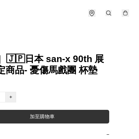
🇯🇵日本 san-x 90th 展
定商品- 憂傷馬戲團 杯墊
+
加至購物車
−