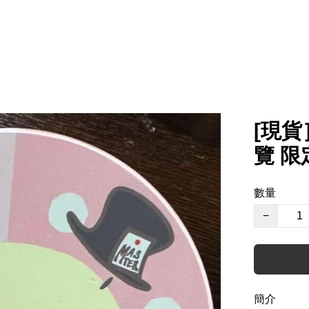
[現貨］
覽 限
數量
−
簡介